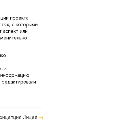
ации проекта
тях, с которыми
т аспект или
именительно
нко
кта
и информацию
и редактировали
концепция Лицея