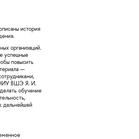
описаны история
дения.
ных организаций.
ые успешные
тобы повысить
атериала —
сотрудниками,
НИУ ВШЭ Я. И.
сделать обучение
тельность,
 к дальнейшей
ременное