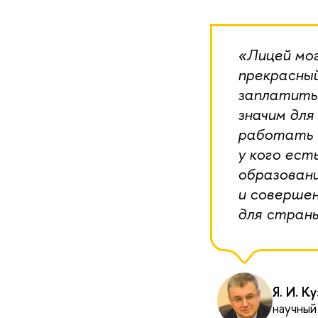
«Лицей мог
прекрасный
заплатить.
значим для
работать н
у кого ест
образован
и соверше
для страны
Я. И. К
научны