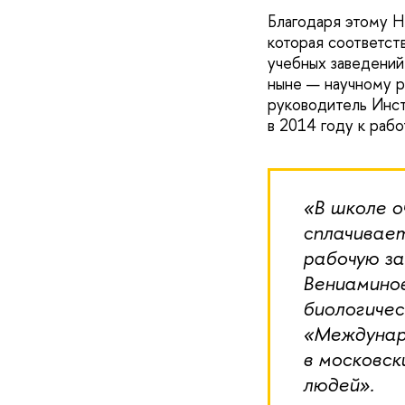
Благодаря этому Н
которая соответст
учебных заведений.
ныне — научному 
руководитель Инст
в 2014 году к раб
«В школе о
сплачивает
рабочую з
Вениаминов
биологичес
«Междунар
в московск
людей».