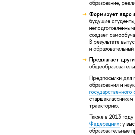
образование, реал
Формирует ядро а
будущие студенты,
неподготовленными
создает самообуча
В результате выпу
и образовательный
Предлагает други
общеобразовательн
Предпосылки для п
образования и нау
государственного 
старшеклассникам 
траекторию.
Также в 2013 году
Федерации»
: у в
образовательные п