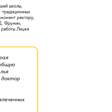
шей школы,
т традиционных
т момент ректору,
Д. Фрумин,
 работы Лицея
рая
 общую
лья
, доктор
увлеченных