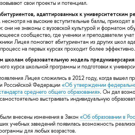
изовывают свои проекты и потенциал.
битуриентов, адаптированных к университетским ре
 несмотря на высокие вступительные баллы, приходят в
: они не знакомы с вузовской культурой и форматом об
ющееся сообщество, где ученики и преподаватели учат 
скники Лицея помогают абитуриентам из других школ ад
 процесс на первых курсах проходит более эффективно.
м школам образовательную модель предуниверсария
ого курса школьной программы и подготовки к универси
оявления Лицея сложились в 2012 году, когда вышел п
ки Российской Федерации
«Об утверждении федеральн
стандарта среднего общего образования»
. Он дал возм
самостоятельно выстраивать индивидуальную образова
 были внесены изменения в Закон
«Об образовании в Ро
ысших учебных заведений появилась возможность реализо
рограммы для любых возрастов.