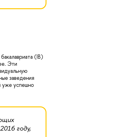
бакалавриата (IB)
ее. Эти
ивидуальную
бные заведения
й уже успешно
ующих
2016 году,