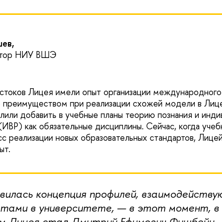
шев,
тор НИУ ВШЭ
стоков Лицея имели опыт организации международного 
ло преимуществом при реализации схожей модели в Лиц
лили добавить в учебные планы теорию познания и инд
(ИВР) как обязательные дисциплины. Сейчас, когда уче
с реализации новых образовательных стандартов, Лице
ыт.
вилась концепция профилей, взаимодейств
тами в университете, — в этот момент, в 
м Лицея стал Дмитрий Ефимович Фишбейн.