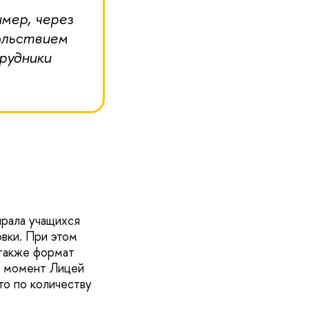
мер, через
ольствием
рудники
ирала учащихся
вки. При этом
 также формат
й момент Лицей
то по количеству