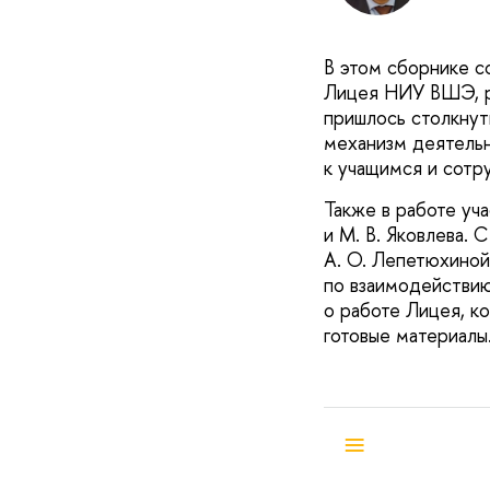
В этом сборнике с
Лицея НИУ ВШЭ, ра
пришлось столкнуть
механизм деятельн
к учащимся и сотр
Также в работе уча
и М. В. Яковлева.
А. О. Лепетюхино
по взаимодействию
о работе Лицея, к
готовые материалы
≡