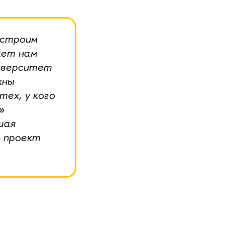
 строим
жет нам
ниверситет
жны
ех, у кого
»
шая
 проект