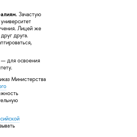
алиям.
Зачастую
 университет
учения. Лицей же
друг друга.
аптироваться,
— для освоения
тету.
риказ Министерства
ого
ожность
тельную
ссийской
вывать