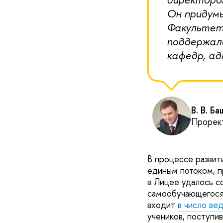
Он придумы
Факультетс
поддержали
кафедр, ад
В. В. Ба
Прорек
В процессе развит
единым потоком, п
в Лицее удалось с
самообучающегося 
входит
в число ве
учеников, поступив