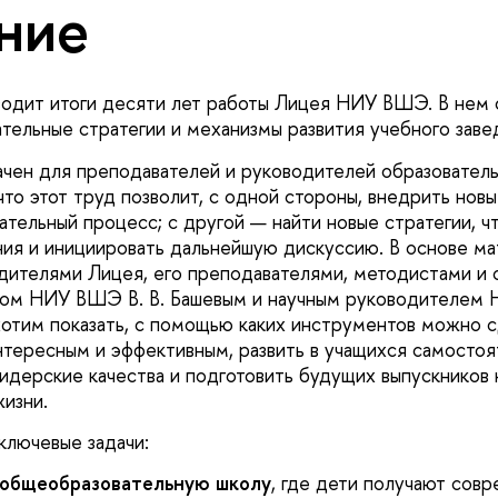
ние
одит итоги десяти лет работы Лицея НИУ ВШЭ. В нем 
ательные стратегии и механизмы развития учебного заве
чен для преподавателей и руководителей образователь
что этот труд позволит, с одной стороны, внедрить нов
ательный процесс; с другой — найти новые стратегии, ч
ния и инициировать дальнейшую дискуссию. В основе м
дителями Лицея, его преподавателями, методистами и 
ром НИУ ВШЭ В. В. Башевым и научным руководителем 
отим показать, с помощью каких инструментов можно 
нтересным и эффективным, развить в учащихся самостоя
лидерские качества и подготовить будущих выпускников
жизни.
ключевые задачи:
 общеобразовательную школу
, где дети получают сов