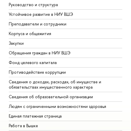
Руководство и структура
Д
Устойчивое развитие в НИУ ВШЭ
О
Преподаватели и сотрудники
П
Корпуса и общежития
В
Закупки
П
Обращения граждан в НИУ ВШЭ
А
Фонд целевого капитала
Д
Противодействие коррупции
Ц
Сведения о доходах, расходах, об имуществе и
Б
обязательствах имущественного характера
О
Сведения об образовательной организации
О
Людям с ограниченными возможностями здоровья
Единая платежная страница
Работа в Вышке