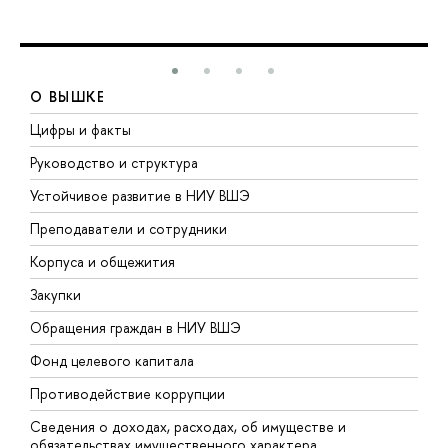
О ВЫШКЕ
Цифры и факты
Л
Руководство и структура
Д
Устойчивое развитие в НИУ ВШЭ
О
Преподаватели и сотрудники
П
Корпуса и общежития
В
Закупки
П
Обращения граждан в НИУ ВШЭ
А
Фонд целевого капитала
Д
Противодействие коррупции
Ц
Сведения о доходах, расходах, об имуществе и
Б
обязательствах имущественного характера