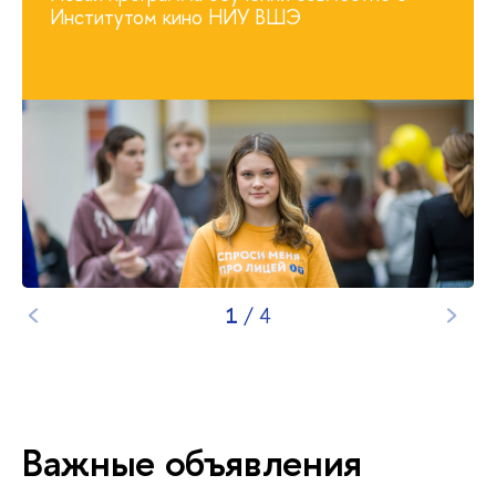
Институтом кино НИУ ВШЭ
1
/
4
Важные объявления