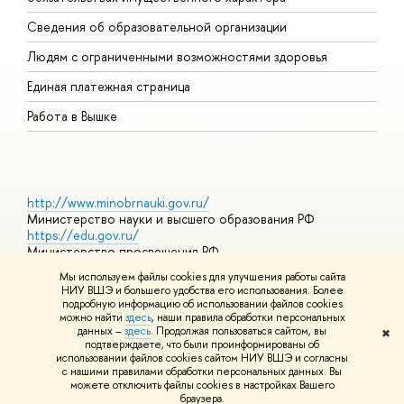
О
Сведения об образовательной организации
О
Людям с ограниченными возможностями здоровья
Единая платежная страница
Работа в Вышке
http://www.minobrnauki.gov.ru/
Министерство науки и высшего образования РФ
https://edu.gov.ru/
Министерство просвещения РФ
https://elearning.hse.ru/mooc
Мы используем файлы cookies для улучшения работы сайта
Массовые открытые онлайн-курсы
НИУ ВШЭ и большего удобства его использования. Более
подробную информацию об использовании файлов cookies
можно найти
здесь
, наши правила обработки персональных
данных –
здесь
. Продолжая пользоваться сайтом, вы
✖
© НИУ ВШЭ 1993–2026
Адреса и контакты
Условия
подтверждаете, что были проинформированы об
использования материалов
Политика конфиденциальности
Карта
использовании файлов cookies сайтом НИУ ВШЭ и согласны
сайта
с нашими правилами обработки персональных данных. Вы
Шрифты HSE Sans и HSE Slab разработаны в
Школе дизайна НИУ
можете отключить файлы cookies в настройках Вашего
ВШЭ
браузера.