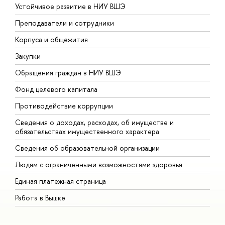
Устойчивое развитие в НИУ ВШЭ
О
Преподаватели и сотрудники
П
Корпуса и общежития
В
Закупки
П
Обращения граждан в НИУ ВШЭ
А
Фонд целевого капитала
Д
Противодействие коррупции
Ц
Сведения о доходах, расходах, об имуществе и
Б
обязательствах имущественного характера
О
Сведения об образовательной организации
О
Людям с ограниченными возможностями здоровья
Единая платежная страница
Работа в Вышке