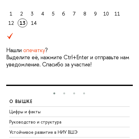
1
2
3
4
5
6
7
8
9
10
11
12
13
14
Нашли
опечатку
?
Выделите её, нажмите Ctrl+Enter и отправьте нам
уведомление. Спасибо за участие!
О ВЫШКЕ
Цифры и факты
Л
Руководство и структура
Д
Устойчивое развитие в НИУ ВШЭ
О