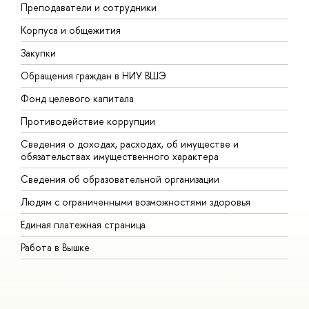
Преподаватели и сотрудники
П
Корпуса и общежития
В
Закупки
П
Обращения граждан в НИУ ВШЭ
А
Фонд целевого капитала
Д
Противодействие коррупции
Ц
Сведения о доходах, расходах, об имуществе и
Б
обязательствах имущественного характера
О
Сведения об образовательной организации
О
Людям с ограниченными возможностями здоровья
Единая платежная страница
Работа в Вышке