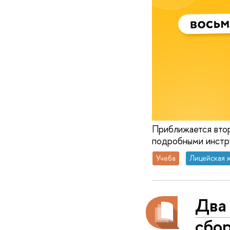
Приближается втор
подробными инстру
Учеба
Лицейская 
Два
сбо