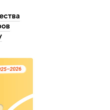
ества
ров
у