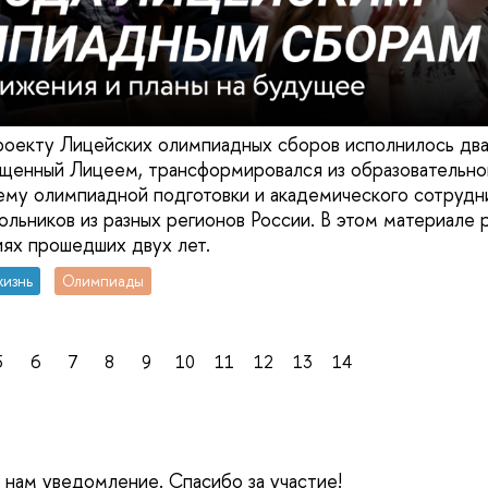
роекту Лицейских олимпиадных сборов исполнилось два 
ущенный Лицеем, трансформировался из образовательно
му олимпиадной подготовки и академического сотрудни
ьников из разных регионов России. В этом материале 
ях прошедших двух лет.
жизнь
Олимпиады
5
6
7
8
9
10
11
12
13
14
е нам уведомление. Спасибо за участие!