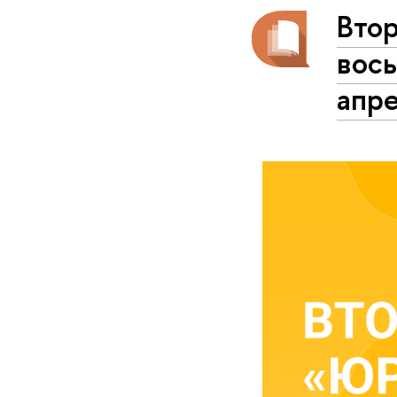
Вто
вось
апр