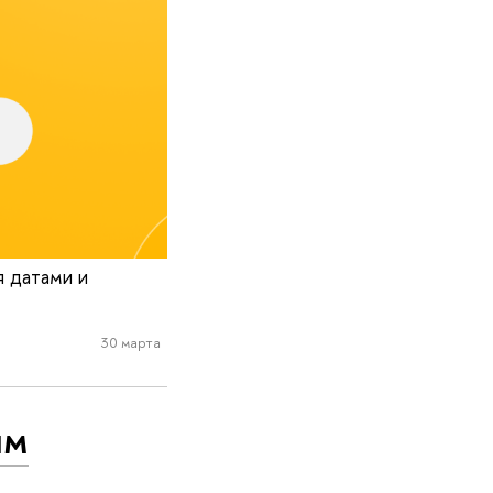
я датами и
30 марта
ым