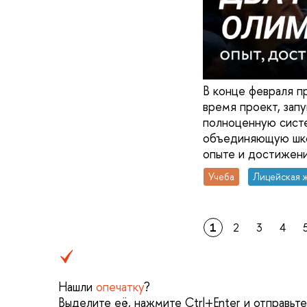
В конце февраля п
время проект, зап
полноценную систе
объединяющую школ
опыте и достижени
Учеба
Лицейская 
1
2
3
4
Нашли
опечатку
?
Выделите её, нажмите Ctrl+Enter и отправьт