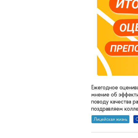
Ежегодное оценива
мнение об эффекти
поводу качества р
поздравляем колле
Лицейская жизнь
С