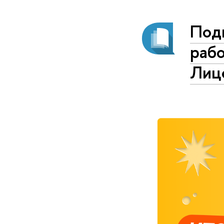
Под
рабо
Лиц