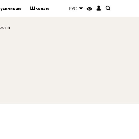
ускникам
Школам
РУС
ости