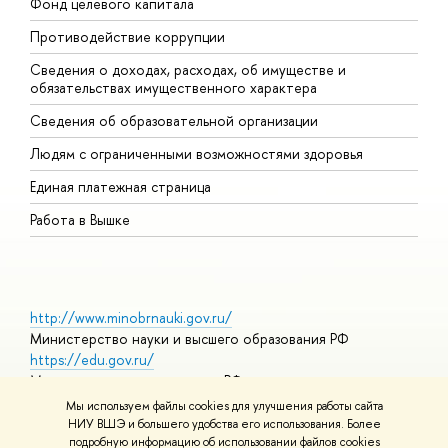
Фонд целевого капитала
Д
Противодействие коррупции
Ц
Сведения о доходах, расходах, об имуществе и
Б
обязательствах имущественного характера
О
Сведения об образовательной организации
О
Людям с ограниченными возможностями здоровья
Единая платежная страница
Работа в Вышке
http://www.minobrnauki.gov.ru/
Министерство науки и высшего образования РФ
https://edu.gov.ru/
Министерство просвещения РФ
https://elearning.hse.ru/mooc
Мы используем файлы cookies для улучшения работы сайта
Массовые открытые онлайн-курсы
НИУ ВШЭ и большего удобства его использования. Более
подробную информацию об использовании файлов cookies