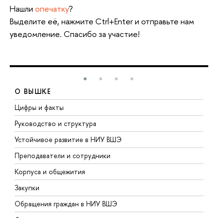
Нашли
опечатку
?
Выделите её, нажмите Ctrl+Enter и отправьте нам
уведомление. Спасибо за участие!
О ВЫШКЕ
Цифры и факты
Л
Руководство и структура
Д
Устойчивое развитие в НИУ ВШЭ
О
Преподаватели и сотрудники
П
Корпуса и общежития
В
Закупки
П
Обращения граждан в НИУ ВШЭ
А