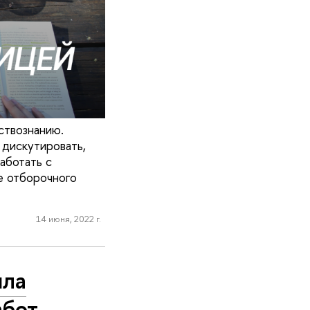
ствознанию.
 дискутировать,
аботать с
ие отборочного
14 июня, 2022 г.
шла
абот