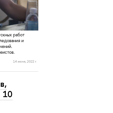
ускных работ
ледования и
чений.
еистов.
14 июня, 2022 г.
в,
 10