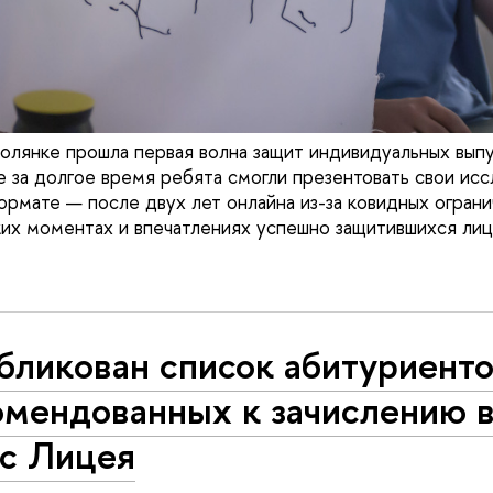
Солянке прошла первая волна защит индивидуальных вып
е за долгое время ребята смогли презентовать свои исс
ормате — после двух лет онлайна из-за ковидных ограни
ких моментах и впечатлениях успешно защитившихся лиц
бликован список абитуриенто
омендованных к зачислению в
сс Лицея