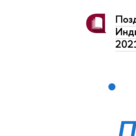
Поз
Инди
202