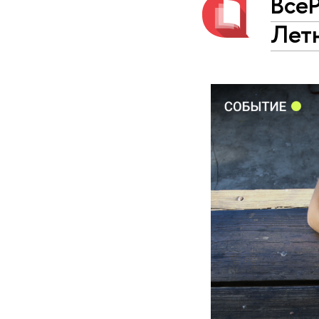
ВсеР
Лет