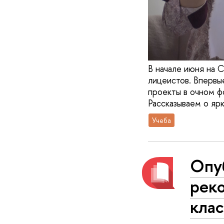
В начале июня на 
лицеистов. Впервы
проекты в очном ф
Рассказываем о яр
Учеба
Опу
рек
кла