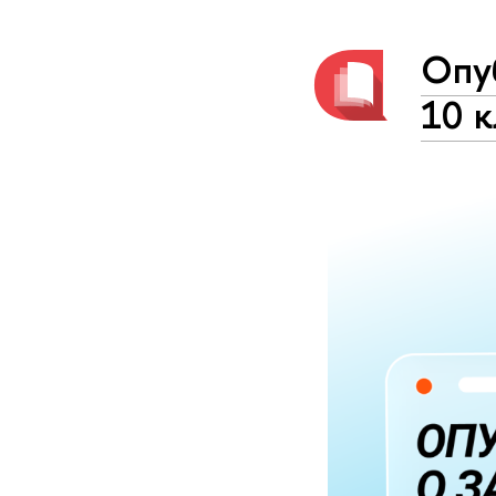
Опу
10 