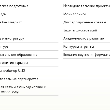
вская подготовка
Исследовательские проекты
иады
Мониторинги
в бакалавриат
Диссертационные советы
Защиты диссертаций
в магистратуру
Академическое развитие
нтура
Конкурсы и гранты
ительное образование
Внешние научно-информаци
развития карьеры
-инкубатор ВШЭ
вательные партнерства
ая связь и взаимодействие с
телями услуг