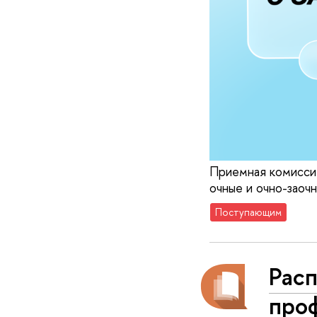
Приемная комиссия
очные и очно-заоч
Поступающим
Рас
про