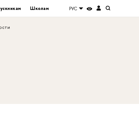
ускникам
Школам
РУС
ости