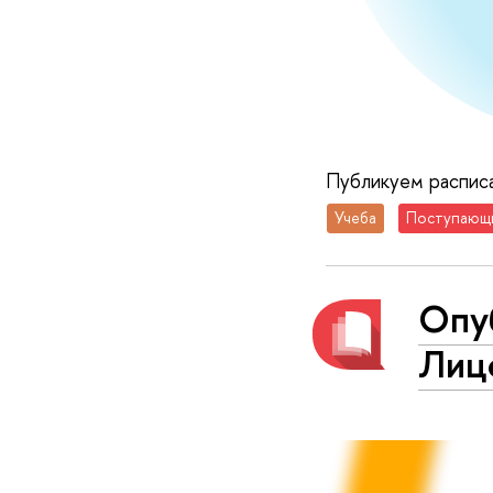
Публикуем расписа
Учеба
Поступающ
Опу
Лиц