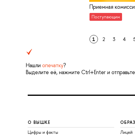
Приемная комиссия
Поступающим
1
2
3
4
Нашли
опечатку
?
Выделите её, нажмите Ctrl+Enter и отправьт
О ВЫШКЕ
ОБРА
Цифры и факты
Лицей