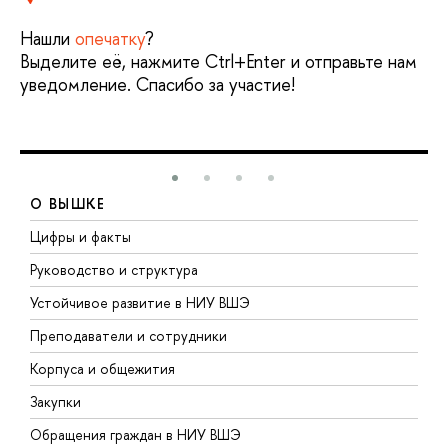
Нашли
опечатку
?
Выделите её, нажмите Ctrl+Enter и отправьте нам
уведомление. Спасибо за участие!
О ВЫШКЕ
Цифры и факты
Л
Руководство и структура
Д
Устойчивое развитие в НИУ ВШЭ
О
Преподаватели и сотрудники
П
Корпуса и общежития
В
Закупки
П
Обращения граждан в НИУ ВШЭ
А