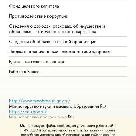
Фонд целевого капитала
Д
Противодействие коррупции
Ц
Сведения о доходах, расходах, об имуществе и
Б
обязательствах имущественного характера
О
Сведения об образовательной организации
О
Людям с ограниченными возможностями здоровья
Единая платежная страница
Работа в Вышке
http://www.minobrnauki.gov.ru/
Министерство науки и высшего образования РФ
https://edu.gov.ru/
Министерство просвещения РФ
https://elearning.hse.ru/mooc
Мы используем файлы cookies для улучшения работы сайта
Массовые открытые онлайн-курсы
НИУ ВШЭ и большего удобства его использования. Более
подробную информацию об использовании файлов cookies