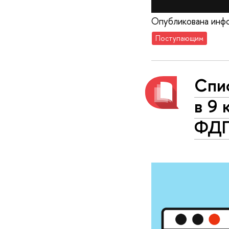
Опубликована инфо
Поступающим
Спи
в 9 
ФД