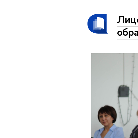
Лиц
обра