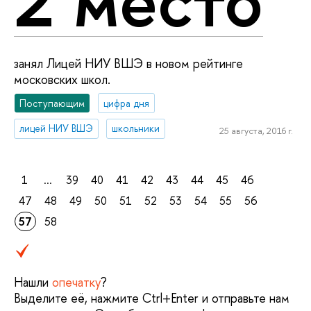
2 место
занял Лицей НИУ ВШЭ в новом рейтинге
московских школ.
Поступающим
цифра дня
лицей НИУ ВШЭ
школьники
25 августа, 2016 г.
1
...
39
40
41
42
43
44
45
46
47
48
49
50
51
52
53
54
55
56
57
58
Нашли
опечатку
?
Выделите её, нажмите Ctrl+Enter и отправьте нам