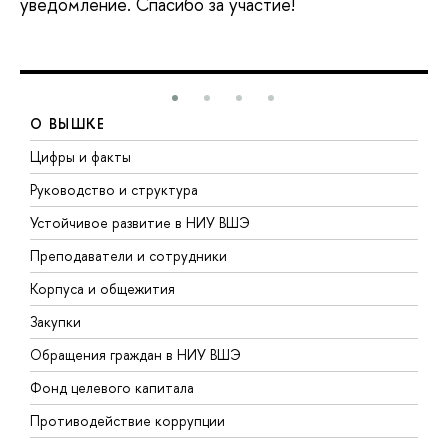
уведомление. Спасибо за участие!
О ВЫШКЕ
Цифры и факты
Л
Руководство и структура
Д
Устойчивое развитие в НИУ ВШЭ
О
Преподаватели и сотрудники
П
Корпуса и общежития
В
Закупки
П
Обращения граждан в НИУ ВШЭ
А
Фонд целевого капитала
Д
Противодействие коррупции
Ц