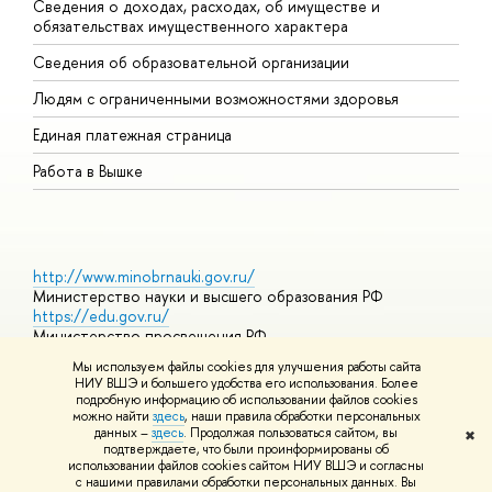
Сведения о доходах, расходах, об имуществе и
Б
обязательствах имущественного характера
О
Сведения об образовательной организации
О
Людям с ограниченными возможностями здоровья
Единая платежная страница
Работа в Вышке
http://www.minobrnauki.gov.ru/
Министерство науки и высшего образования РФ
https://edu.gov.ru/
Министерство просвещения РФ
https://elearning.hse.ru/mooc
Мы используем файлы cookies для улучшения работы сайта
Массовые открытые онлайн-курсы
НИУ ВШЭ и большего удобства его использования. Более
подробную информацию об использовании файлов cookies
можно найти
здесь
, наши правила обработки персональных
данных –
здесь
. Продолжая пользоваться сайтом, вы
✖
© НИУ ВШЭ 1993–2026
Адреса и контакты
Условия
подтверждаете, что были проинформированы об
использования материалов
Политика конфиденциальности
Карта
использовании файлов cookies сайтом НИУ ВШЭ и согласны
сайта
с нашими правилами обработки персональных данных. Вы