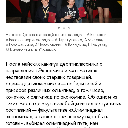
На фото (слева направо): в нижнем ряду – А.Белков и
А.Басов, в верхнем ряду – А.Таратутенко, А.Бакаева,
А.Горожанкина, А.Челеховский, А.Володина, Е.Томулец,
М.Киракосян и А. Соченко.
После майских каникул десятиклассники с
направления «Экономика и математика»
чествовали своих старших товарищей,
одиннадцатиклассников — победителей и
призеров различных олимпиад, в том числе,
конечно, и олимпиад по экономике. Об одном из
таких мест, где «куются» бойцы интеллектуальных
состязаний — факультативе «Олимпиадная
экономика», а также о том, к чему надо быть
готовым, выбирая олимпиадный путь, нам