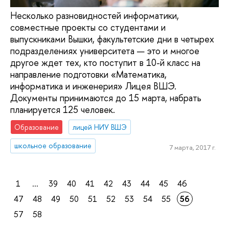
Несколько разновидностей информатики,
совместные проекты со студентами и
выпускниками Вышки, факультетские дни в четырех
подразделениях университета — это и многое
другое ждет тех, кто поступит в 10-й класс на
направление подготовки «Математика,
информатика и инженерия» Лицея ВШЭ.
Документы принимаются до 15 марта, набрать
планируется 125 человек.
Образование
лицей НИУ ВШЭ
школьное образование
7 марта, 2017 г.
1
...
39
40
41
42
43
44
45
46
47
48
49
50
51
52
53
54
55
56
57
58