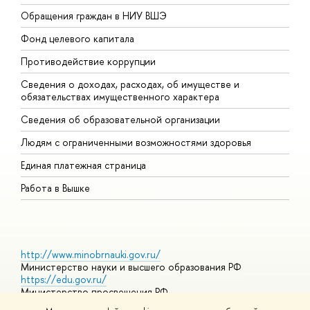
Обращения граждан в НИУ ВШЭ
А
Фонд целевого капитала
Д
Противодействие коррупции
Ц
Сведения о доходах, расходах, об имуществе и
Б
обязательствах имущественного характера
О
Сведения об образовательной организации
О
Людям с ограниченными возможностями здоровья
Единая платежная страница
Работа в Вышке
http://www.minobrnauki.gov.ru/
Министерство науки и высшего образования РФ
https://edu.gov.ru/
Министерство просвещения РФ
https://elearning.hse.ru/mooc