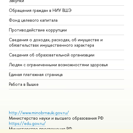
Закупки
П
Обращения граждан в НИУ ВШЭ
А
Фонд целевого капитала
Д
Противодействие коррупции
Ц
Сведения о доходах, расходах, об имуществе и
Б
обязательствах имущественного характера
О
Сведения об образовательной организации
О
Людям с ограниченными возможностями здоровья
Единая платежная страница
Работа в Вышке
http://www.minobrnauki.gov.ru/
Министерство науки и высшего образования РФ
https://edu.gov.ru/
Министерство просвещения РФ