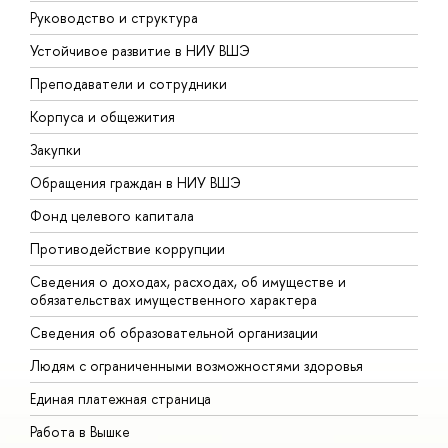
Руководство и структура
Д
Устойчивое развитие в НИУ ВШЭ
О
Преподаватели и сотрудники
П
Корпуса и общежития
В
Закупки
П
Обращения граждан в НИУ ВШЭ
А
Фонд целевого капитала
Д
Противодействие коррупции
Ц
Сведения о доходах, расходах, об имуществе и
Б
обязательствах имущественного характера
О
Сведения об образовательной организации
О
Людям с ограниченными возможностями здоровья
Единая платежная страница
Работа в Вышке