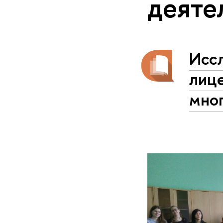
деяте
Иссл
лиц
мно