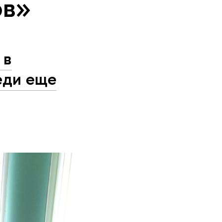
ов»
 в
еди еще