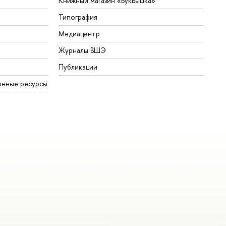
Книжный магазин «БукВышка»
Типография
Медиацентр
Журналы ВШЭ
Публикации
онные ресурсы