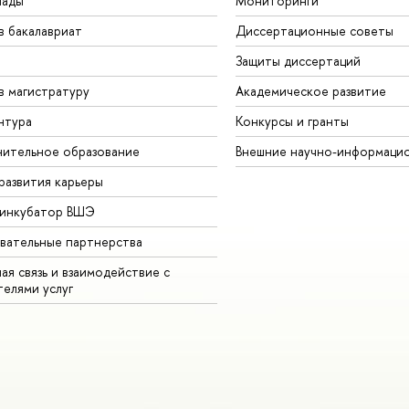
иады
Мониторинги
в бакалавриат
Диссертационные советы
Защиты диссертаций
в магистратуру
Академическое развитие
нтура
Конкурсы и гранты
ительное образование
Внешние научно-информаци
развития карьеры
-инкубатор ВШЭ
вательные партнерства
ая связь и взаимодействие с
телями услуг