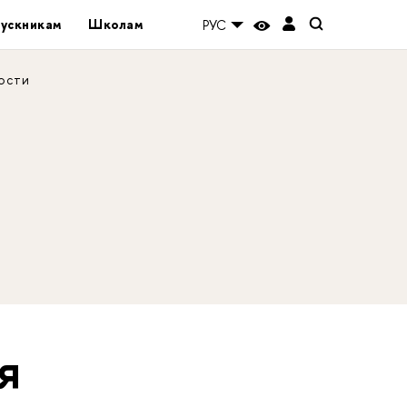
ускникам
Школам
РУС
ости
я