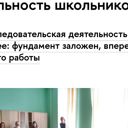
льность школьник
едовательская деятельность
ее: фундамент заложен, впер
го работы