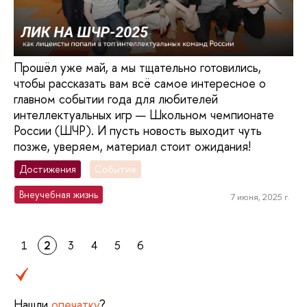
Прошёл уже май, а мы тщательно готовились,
чтобы рассказать вам всё самое интересное о
главном событии года для любителей
интеллектуальных игр — Школьном чемпионате
России (ШЧР). И пусть новость выходит чуть
позже, уверяем, материал стоит ожидания!
Достижения
Событие
Внеучебная жизнь
7 июня, 2025 г.
1
2
3
4
5
6
Нашли
опечатку
?