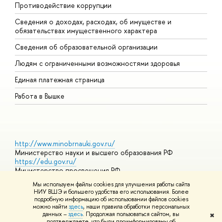
Противодействие коррупции
Ц
Сведения о доходах, расходах, об имуществе и
Б
обязательствах имущественного характера
О
Сведения об образовательной организации
О
Людям с ограниченными возможностями здоровья
Единая платежная страница
Работа в Вышке
http://www.minobrnauki.gov.ru/
Министерство науки и высшего образования РФ
https://edu.gov.ru/
Министерство просвещения РФ
https://elearning.hse.ru/mooc
Мы используем файлы cookies для улучшения работы сайта
Массовые открытые онлайн-курсы
НИУ ВШЭ и большего удобства его использования. Более
подробную информацию об использовании файлов cookies
можно найти
здесь
, наши правила обработки персональных
данных –
здесь
. Продолжая пользоваться сайтом, вы
✖
© НИУ ВШЭ 1993–2026
Адреса и контакты
Условия
подтверждаете, что были проинформированы об