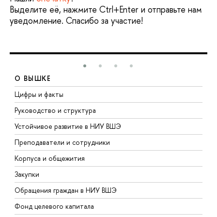
Выделите её, нажмите Ctrl+Enter и отправьте нам
уведомление. Спасибо за участие!
О ВЫШКЕ
Цифры и факты
Л
Руководство и структура
Д
Устойчивое развитие в НИУ ВШЭ
О
Преподаватели и сотрудники
П
Корпуса и общежития
В
Закупки
П
Обращения граждан в НИУ ВШЭ
А
Фонд целевого капитала
Д