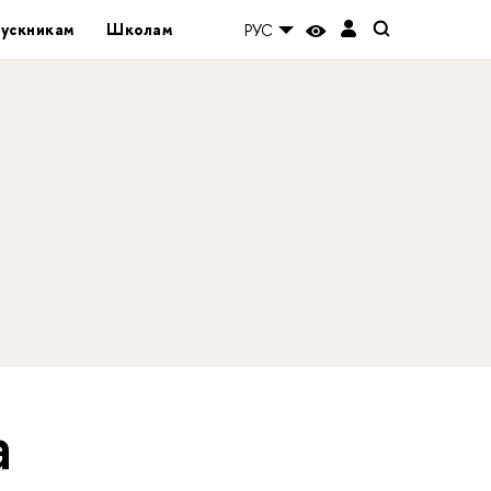
ускникам
Школам
РУС
а