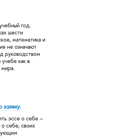
учебный год.
ках шести
кое, математика и
ие не означают
од руководством
 учебе как в
 мира.
 заявку
.
ть эссе о себе –
 о себе, своих
едующим