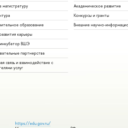
в магистратуру
Академическое развитие
нтура
Конкурсы и гранты
ительное образование
Внешние научно-информаци
развития карьеры
-инкубатор ВШЭ
вательные партнерства
ая связь и взаимодействие с
телями услуг
https://edu.gov.ru/