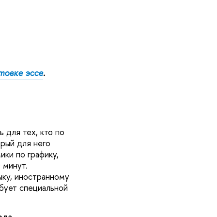
товке эссе
.
 для тех, кто по
орый для него
ики по графику,
 минут.
ыку, иностранному
ебует специальной
ода.