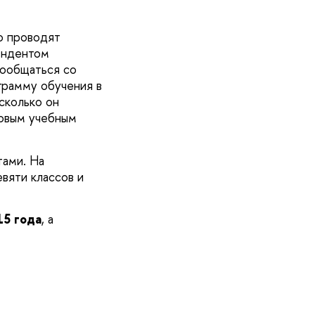
о проводят
ендентом
пообщаться со
грамму обучения в
сколько он
новым учебным
тами. На
вяти классов и
их.
15 года
, а