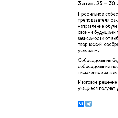
3 этап: 25 – 3
Профильное собесе
преподаватели фа
направление обуч
своими будущими 
зависимости от выб
творческий, сообр
условиям.
Собеседования буд
собеседовании нео
письменное заявле
Итоговое решение 
учащиеся получат 