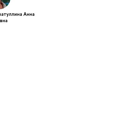
матуллина Анна
вна