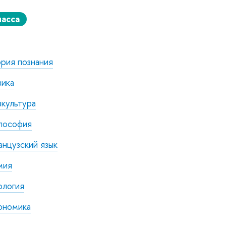
ласса
рия познания
зика
культура
лософия
нцузский язык
мия
ология
ономика