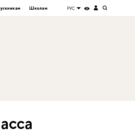
ускникам
Школам
РУС
асса