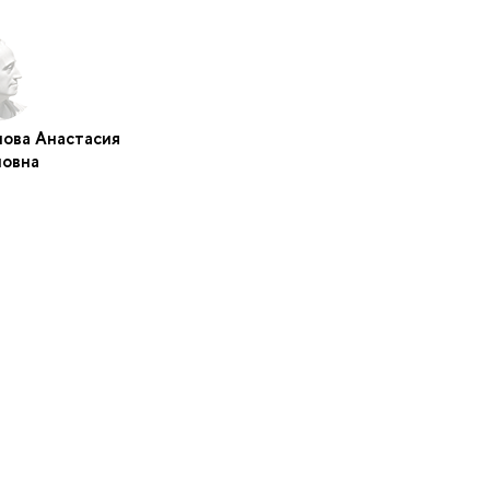
ова Анастасия
новна