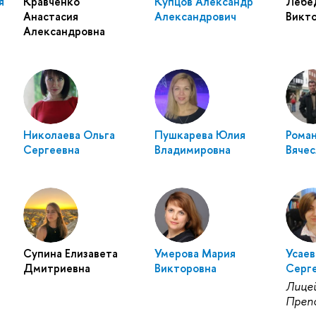
я
Кравченко
Купцов Александр
Лебе
Анастасия
Александрович
Викт
Александровна
Николаева Ольга
Пушкарева Юлия
Рома
Сергеевна
Владимировна
Вячес
Супина Елизавета
Умерова Мария
Усаев
Дмитриевна
Викторовна
Серг
Лице
Преп