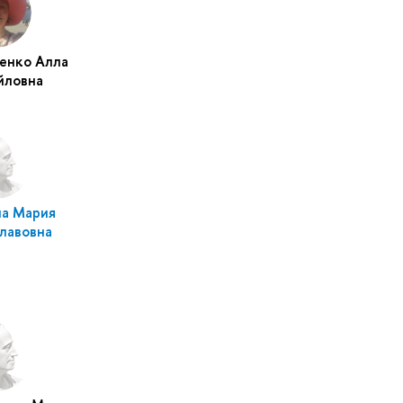
енко Алла
йловна
на Мария
лавовна