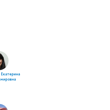
 Екатерина
имировна