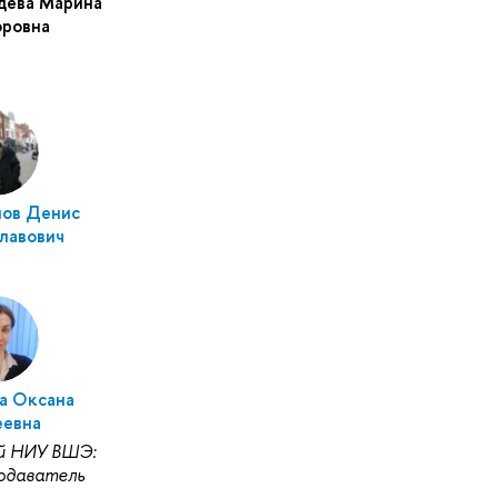
дева Марина
оровна
нов Денис
лавович
а Оксана
еевна
й НИУ ВШЭ:
одаватель