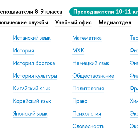
еподаватели 8-9 класса
Преподаватели 10-11 к
логические службы
Учебный офис
Медиаотдел
Испанский язык
Математика
Тео
История
МХК
Фи
История Востока
Немецкий язык
Физ
История культуры
Обществознание
Фи
Китайский язык
Политология
Фра
Корейский язык
Право
Хи
Японский язык
Психология
Эк
Словесность
Эк