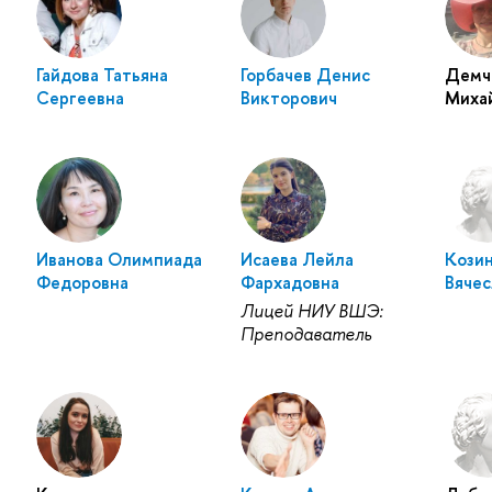
Гайдова Татьяна
Горбачев Денис
Демч
Сергеевна
Викторович
Миха
Иванова Олимпиада
Исаева Лейла
Кози
Федоровна
Фархадовна
Вячес
Лицей НИУ ВШЭ:
Преподаватель