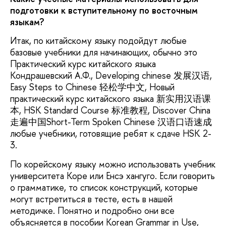
подготовки к вступительному по восточным
языкам?
Итак, по китайскому языку подойдут любые
базовые учебники для начинающих, обычно это
Практический курс китайского языка
Кондрашевский А.Ф., Developing chinese 发展汉语,
Easy Steps to Chinese 轻松学中文, Новый
практический курс китайского языка 新实用汉语课
本, HSK Standard Course 标准教程, Discover China
走遍中国Short-Term Spoken Chinese 汉语口语速成
любые учебники, готовящие ребят к сдаче HSK 2-
3.
По корейскому языку можно использовать учебник
университета Коре или Енсэ хангуго. Если говорить
о грамматике, то список конструкций, которые
могут встретиться в тесте, есть в нашей
методичке. Понятно и подробно они все
объясняется в пособии Korean Grammar in Use,