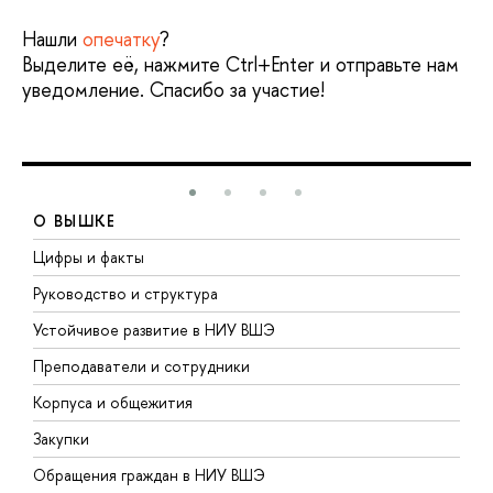
Нашли
опечатку
?
Выделите её, нажмите Ctrl+Enter и отправьте нам
уведомление. Спасибо за участие!
О ВЫШКЕ
Цифры и факты
Л
Руководство и структура
Д
Устойчивое развитие в НИУ ВШЭ
О
Преподаватели и сотрудники
П
Корпуса и общежития
В
Закупки
П
Обращения граждан в НИУ ВШЭ
А