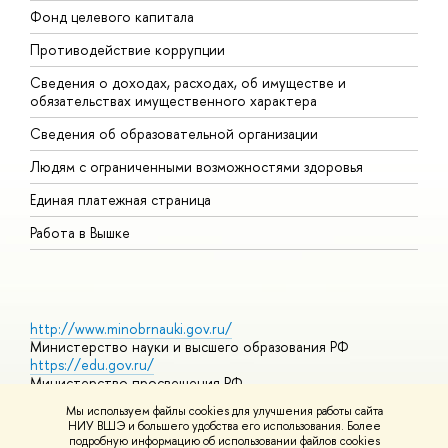
Фонд целевого капитала
Д
Противодействие коррупции
Ц
Сведения о доходах, расходах, об имуществе и
Б
обязательствах имущественного характера
О
Сведения об образовательной организации
О
Людям с ограниченными возможностями здоровья
Единая платежная страница
Работа в Вышке
http://www.minobrnauki.gov.ru/
Министерство науки и высшего образования РФ
https://edu.gov.ru/
Министерство просвещения РФ
https://elearning.hse.ru/mooc
Мы используем файлы cookies для улучшения работы сайта
Массовые открытые онлайн-курсы
НИУ ВШЭ и большего удобства его использования. Более
подробную информацию об использовании файлов cookies