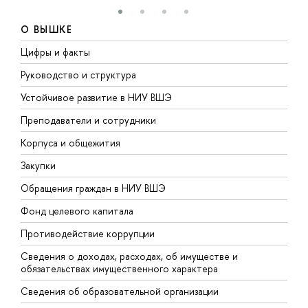
О ВЫШКЕ
Цифры и факты
Л
Руководство и структура
Д
Устойчивое развитие в НИУ ВШЭ
О
Преподаватели и сотрудники
П
Корпуса и общежития
В
Закупки
П
Обращения граждан в НИУ ВШЭ
А
Фонд целевого капитала
Д
Противодействие коррупции
Ц
Сведения о доходах, расходах, об имуществе и
Б
обязательствах имущественного характера
О
Сведения об образовательной организации
О