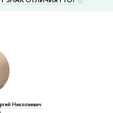
гей Николаевич
u