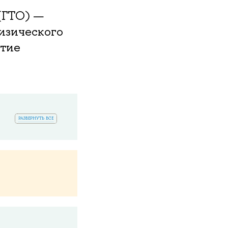
(ГТО) —
изического
итие
развернуть все