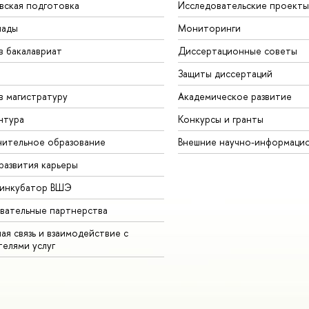
вская подготовка
Исследовательские проекты
иады
Мониторинги
в бакалавриат
Диссертационные советы
Защиты диссертаций
в магистратуру
Академическое развитие
нтура
Конкурсы и гранты
ительное образование
Внешние научно-информаци
развития карьеры
-инкубатор ВШЭ
вательные партнерства
ая связь и взаимодействие с
телями услуг