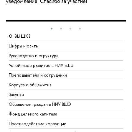
уведомление. Спасибо за участие!
О ВЫШКЕ
Цифры и факты
Л
Руководство и структура
Д
Устойчивое развитие в НИУ ВШЭ
О
Преподаватели и сотрудники
П
Корпуса и общежития
В
Закупки
П
Обращения граждан в НИУ ВШЭ
А
Фонд целевого капитала
Д
Противодействие коррупции
Ц