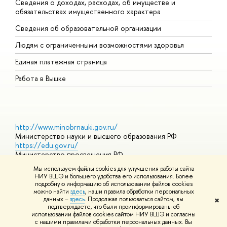
Сведения о доходах, расходах, об имуществе и
Б
обязательствах имущественного характера
О
Сведения об образовательной организации
О
Людям с ограниченными возможностями здоровья
Единая платежная страница
Работа в Вышке
http://www.minobrnauki.gov.ru/
Министерство науки и высшего образования РФ
https://edu.gov.ru/
Министерство просвещения РФ
https://elearning.hse.ru/mooc
Мы используем файлы cookies для улучшения работы сайта
Массовые открытые онлайн-курсы
НИУ ВШЭ и большего удобства его использования. Более
подробную информацию об использовании файлов cookies
можно найти
здесь
, наши правила обработки персональных
данных –
здесь
. Продолжая пользоваться сайтом, вы
✖
© НИУ ВШЭ 1993–2026
Адреса и контакты
Условия
подтверждаете, что были проинформированы об
использования материалов
Политика конфиденциальности
Карта
использовании файлов cookies сайтом НИУ ВШЭ и согласны
сайта
с нашими правилами обработки персональных данных. Вы
Шрифты HSE Sans и HSE Slab разработаны в
Школе дизайна НИУ