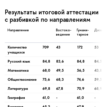
Результаты итоговой аттестации
с разбивкой по направлениям
Направление
Востоко­
Гумани­
Дизайн
ведение
тарное
Количество
709
43
172
53
учащихся
Русский язык
84,8
83,6
84,8
84,5
Математика
68,0
49,5
56,5
43,8
Обществознание
75,6
68,3
74,6
59,5
Литература
69,8
67,8
70,9
68,9
География
61,0
-
61,0
-
Биология
65,2
-
67,9
-