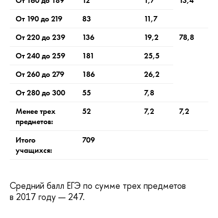
От 160 до 189
12
1,7
13,4
От 190 до 219
83
11,7
От 220 до 239
136
19,2
78,8
От 240 до 259
181
25,5
От 260 до 279
186
26,2
От 280 до 300
55
7,8
Менее трех
52
7,2
7,2
предметов:
Итого
709
учащихся:
Средний балл ЕГЭ по сумме трех предметов
в 2017 году — 247.