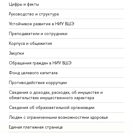
Цифры и факты
Л
Руководство и структура
Д
Устойчивое развитие в НИУ ВШЭ
О
Преподаватели и сотрудники
П
Корпуса и общежития
В
Закупки
П
Обращения граждан в НИУ ВШЭ
А
Фонд целевого капитала
Д
Противодействие коррупции
Ц
Сведения о доходах, расходах, об имуществе и
Б
обязательствах имущественного характера
О
Сведения об образовательной организации
О
Людям с ограниченными возможностями здоровья
Единая платежная страница