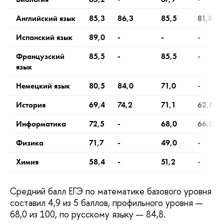
Английский язык
85,3
86,3
85,5
81,8
Испанский язык
89,0
-
-
-
Французский
85,5
-
85,5
-
язык
Немецкий язык
80,5
84,0
71,0
-
История
69,4
74,2
71,1
62,0
Информатика
72,5
-
68,0
66,0
Физика
71,7
-
49,0
-
Химия
58,4
-
51,2
-
Средний балл ЕГЭ по математике базового уровня
составил 4,9 из 5 баллов, профильного уровня —
68,0 из 100, по русскому языку — 84,8.