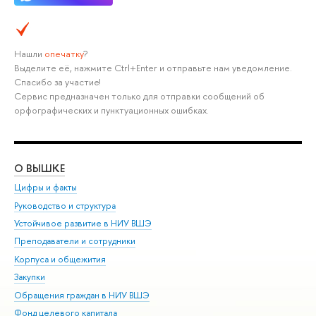
Нашли
опечатку
?
Выделите её, нажмите Ctrl+Enter и отправьте нам уведомление.
Спасибо за участие!
Сервис предназначен только для отправки сообщений об
орфографических и пунктуационных ошибках.
О ВЫШКЕ
ОБ
Цифры и факты
Ли
Руководство и структура
Дов
Устойчивое развитие в НИУ ВШЭ
Ол
Преподаватели и сотрудники
При
Корпуса и общежития
Вы
Закупки
При
Обращения граждан в НИУ ВШЭ
Ас
Фонд целевого капитала
До