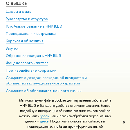
О ВЫШКЕ
ОБ
Цифры и факты
Ли
Руководство и структура
Дов
Устойчивое развитие в НИУ ВШЭ
Ол
Преподаватели и сотрудники
При
Корпуса и общежития
Вы
Закупки
При
Обращения граждан в НИУ ВШЭ
Ас
Фонд целевого капитала
До
Противодействие коррупции
Цен
Сведения о доходах, расходах, об имуществе и
Би
обязательствах имущественного характера
Об
Сведения об образовательной организации
Обр
Людям с ограниченными возможностями здоровья
Мы используем файлы cookies для улучшения работы сайта
Единая платежная страница
НИУ ВШЭ и большего удобства его использования. Более
подробную информацию об использовании файлов cookies
Работа в Вышке
можно найти
здесь
, наши правила обработки персональных
данных –
здесь
. Продолжая пользоваться сайтом, вы
✖
Редактору
подтверждаете, что были проинформированы об