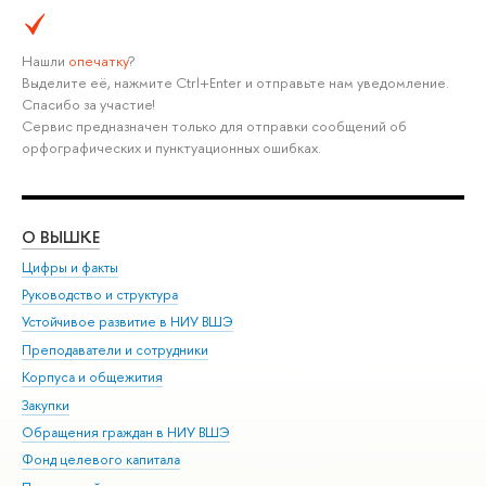
Нашли
опечатку
?
Выделите её, нажмите Ctrl+Enter и отправьте нам уведомление.
Спасибо за участие!
Сервис предназначен только для отправки сообщений об
орфографических и пунктуационных ошибках.
О ВЫШКЕ
ОБ
Цифры и факты
Ли
Руководство и структура
Дов
Устойчивое развитие в НИУ ВШЭ
Ол
Преподаватели и сотрудники
При
Корпуса и общежития
Вы
Закупки
При
Обращения граждан в НИУ ВШЭ
Ас
Фонд целевого капитала
До