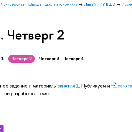
й университет «Высшая школа экономики»
Лицей НИУ ВШЭ
Иссл
 Четверг 2
 1
Четверг 2
Четверг 3
Четверг 4
нее задание и материалы
занятия 1
. Публикуем и
памят
 при разработке темы!