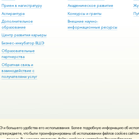
Прием в магистратуру
Академическое развитие
Жу
Аспирантура
Конкурсы и гранты
Пу
Дополнительное
Внешние научно-
образование
информационные ресурсы
Центр развития карьеры
Бизнес-инкубатор ВШЭ
Образовательные
партнерства
Обратная связь и
взаимодействие с
получателями услуг
 и большего удобства его использования. Более подробную информацию об испол
онтакты
Условия использования материалов
Политика конфиденциальност
подтверждаете, что были проинформированы об использовании файлов cookies сай
ботаны в
Школе дизайна НИУ ВШЭ