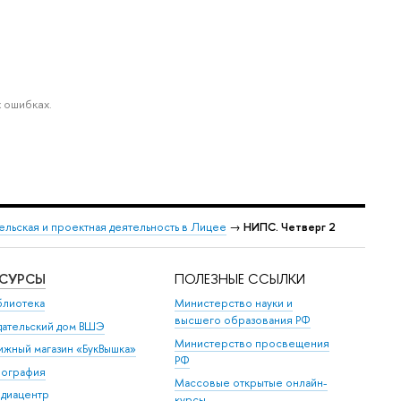
 ошибках.
льская и проектная деятельность в Лицее
→
НИПС. Четверг 2
ЕСУРСЫ
ПОЛЕЗНЫЕ ССЫЛКИ
блиотека
Министерство науки и
высшего образования РФ
дательский дом ВШЭ
Министерство просвещения
ижный магазин «БукВышка»
РФ
пография
Массовые открытые онлайн-
диацентр
курсы