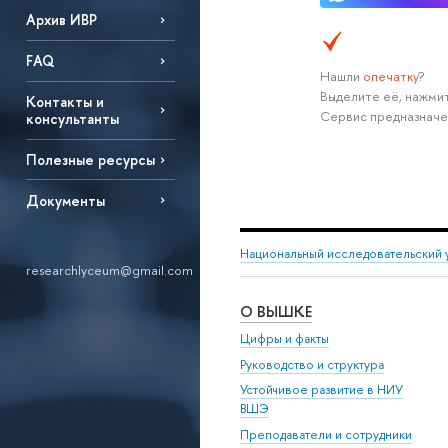
Архив ИВР
FAQ
Нашли
опечатку
?
Выделите её, нажмит
Контакты и
Сервис предназначе
консультанты
Полезные ресурсы
Документы
Национальный исследовательский 
researchlyceum@gmail.com
О ВЫШКЕ
Цифры и факты
Руководство и структура
Устойчивое развитие в НИУ
ВШЭ
Преподаватели и сотрудники