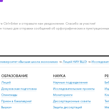
е Ctrl+Enter и отправьте нам уведомление. Спасибо за участие!
н только для отправки сообщений об орфографических и пунктуационных
университет «Высшая школа экономики»
→
Лицей НИУ ВШЭ
→
Исследовате
ОБРАЗОВАНИЕ
НАУКА
Р
Лицей
Научные подразделения
Би
Довузовская подготовка
Исследовательские проекты
Из
Олимпиады
Мониторинги
Кн
Прием в бакалавриат
Диссертационные советы
Ти
Вышка+
Защиты диссертаций
Ме