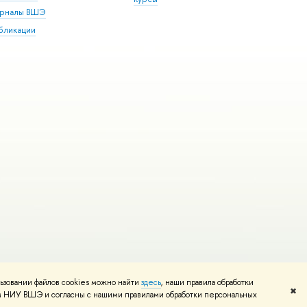
рналы ВШЭ
бликации
ьзовании файлов cookies можно найти
здесь
, наши правила обработки
и
Карта сайта
Редактору
✖
том НИУ ВШЭ и согласны с нашими правилами обработки персональных