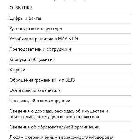
О ВЫШКЕ
Цифры и факты
Л
Руководство и структура
Д
Устойчивое развитие в НИУ ВШЭ
О
Преподаватели и сотрудники
П
Корпуса и общежития
В
Закупки
П
Обращения граждан в НИУ ВШЭ
А
Фонд целевого капитала
Д
Противодействие коррупции
Ц
Сведения о доходах, расходах, об имуществе и
Б
обязательствах имущественного характера
О
Сведения об образовательной организации
О
Людям с ограниченными возможностями здоровья