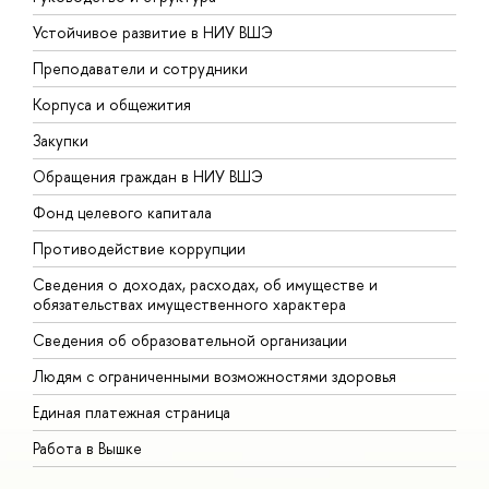
Устойчивое развитие в НИУ ВШЭ
О
Преподаватели и сотрудники
П
Корпуса и общежития
В
Закупки
П
Обращения граждан в НИУ ВШЭ
А
Фонд целевого капитала
Д
Противодействие коррупции
Ц
Сведения о доходах, расходах, об имуществе и
Б
обязательствах имущественного характера
О
Сведения об образовательной организации
О
Людям с ограниченными возможностями здоровья
Единая платежная страница
Работа в Вышке