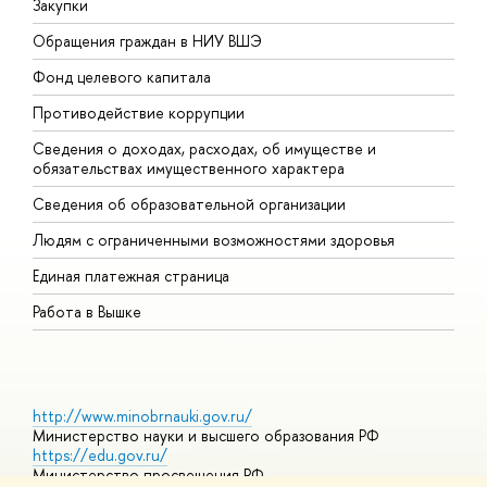
Закупки
П
Обращения граждан в НИУ ВШЭ
А
Фонд целевого капитала
Д
Противодействие коррупции
Ц
Сведения о доходах, расходах, об имуществе и
Б
обязательствах имущественного характера
О
Сведения об образовательной организации
О
Людям с ограниченными возможностями здоровья
Единая платежная страница
Работа в Вышке
http://www.minobrnauki.gov.ru/
Министерство науки и высшего образования РФ
https://edu.gov.ru/
Министерство просвещения РФ