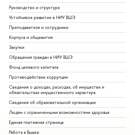
Руководство и структура
Д
Устойчивое развитие в НИУ ВШЭ
О
Преподаватели и сотрудники
П
Корпуса и общежития
В
Закупки
П
Обращения граждан в НИУ ВШЭ
А
Фонд целевого капитала
Д
Противодействие коррупции
Ц
Сведения о доходах, расходах, об имуществе и
Б
обязательствах имущественного характера
О
Сведения об образовательной организации
О
Людям с ограниченными возможностями здоровья
Единая платежная страница
Работа в Вышке