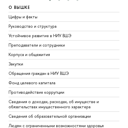
О ВЫШКЕ
Цифры и факты
Л
Руководство и структура
Д
Устойчивое развитие в НИУ ВШЭ
О
Преподаватели и сотрудники
П
Корпуса и общежития
В
Закупки
П
Обращения граждан в НИУ ВШЭ
А
Фонд целевого капитала
Д
Противодействие коррупции
Ц
Сведения о доходах, расходах, об имуществе и
Б
обязательствах имущественного характера
О
Сведения об образовательной организации
О
Людям с ограниченными возможностями здоровья