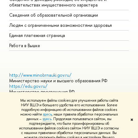
обязательствах имущественного характера
О
Сведения об образовательной организации
О
Людям с ограниченными возможностями здоровья
Единая платежная страница
Работа в Вышке
http://www.minobrnauki.gov.ru/
Министерство науки и высшего образования РФ
https://edu.gov.ru/
Министерство просвещения РФ
https://elearning.hse.ru/mooc
Мы используем файлы cookies для улучшения работы сайта
Массовые открытые онлайн-курсы
НИУ ВШЭ и большего удобства его использования. Более
подробную информацию об использовании файлов cookies
можно найти
здесь
, наши правила обработки персональных
данных –
здесь
. Продолжая пользоваться сайтом, вы
✖
© НИУ ВШЭ 1993–2026
Адреса и контакты
Условия
подтверждаете, что были проинформированы об
использования материалов
Политика конфиденциальности
Карта
использовании файлов cookies сайтом НИУ ВШЭ и согласны
сайта
с нашими правилами обработки персональных данных. Вы
Шрифты HSE Sans и HSE Slab разработаны в
Школе дизайна НИУ
можете отключить файлы cookies в настройках Вашего