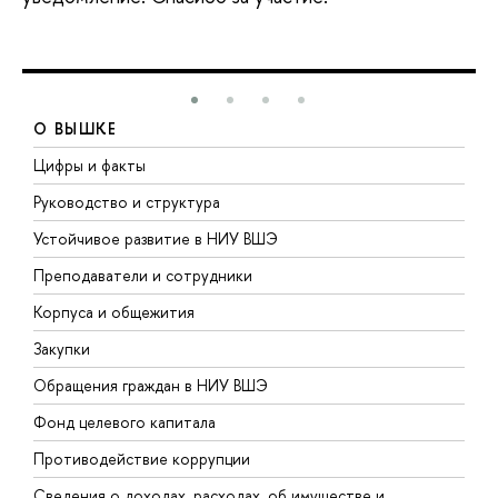
О ВЫШКЕ
Цифры и факты
Л
Руководство и структура
Д
Устойчивое развитие в НИУ ВШЭ
О
Преподаватели и сотрудники
П
Корпуса и общежития
В
Закупки
П
Обращения граждан в НИУ ВШЭ
А
Фонд целевого капитала
Д
Противодействие коррупции
Ц
Сведения о доходах, расходах, об имуществе и
Б