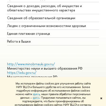
Сведения о доходах, расходах, об имуществе и
Б
обязательствах имущественного характера
О
Сведения об образовательной организации
О
Людям с ограниченными возможностями здоровья
Единая платежная страница
Работа в Вышке
http://www.minobrnauki.gov.ru/
Министерство науки и высшего образования РФ
https://edu.gov.ru/
Министерство просвещения РФ
https://elearning.hse.ru/mooc
Мы используем файлы cookies для улучшения работы сайта
Массовые открытые онлайн-курсы
НИУ ВШЭ и большего удобства его использования. Более
подробную информацию об использовании файлов cookies
можно найти
здесь
, наши правила обработки персональных
данных –
здесь
. Продолжая пользоваться сайтом, вы
✖
© НИУ ВШЭ 1993–2026
Адреса и контакты
Условия
подтверждаете, что были проинформированы об
использования материалов
Политика конфиденциальности
Карта
использовании файлов cookies сайтом НИУ ВШЭ и согласны