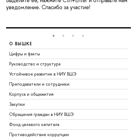
Выделите её, нажмите Ctrl+Enter и отправьте нам
уведомление. Спасибо за участие!
О ВЫШКЕ
Цифры и факты
Л
Руководство и структура
Д
Устойчивое развитие в НИУ ВШЭ
О
Преподаватели и сотрудники
П
Корпуса и общежития
В
Закупки
П
Обращения граждан в НИУ ВШЭ
А
Фонд целевого капитала
Д
Противодействие коррупции
Ц