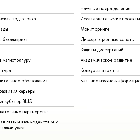
Научные подразделения
вская подготовка
Исследовательские проекты
иады
Мониторинги
в бакалавриат
Диссертационные советы
Защиты диссертаций
в магистратуру
Академическое развитие
нтура
Конкурсы и гранты
ительное образование
Внешние научно-информаци
развития карьеры
-инкубатор ВШЭ
вательные партнерства
ая связь и взаимодействие с
телями услуг