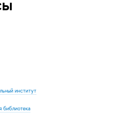
сы
льный институт
я библиотека