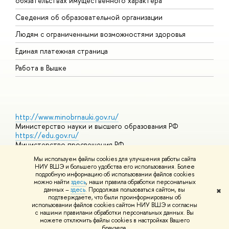
обязательствах имущественного характера
О
Сведения об образовательной организации
О
Людям с ограниченными возможностями здоровья
Единая платежная страница
Работа в Вышке
http://www.minobrnauki.gov.ru/
Министерство науки и высшего образования РФ
https://edu.gov.ru/
Министерство просвещения РФ
https://elearning.hse.ru/mooc
Мы используем файлы cookies для улучшения работы сайта
Массовые открытые онлайн-курсы
НИУ ВШЭ и большего удобства его использования. Более
подробную информацию об использовании файлов cookies
можно найти
здесь
, наши правила обработки персональных
данных –
здесь
. Продолжая пользоваться сайтом, вы
✖
© НИУ ВШЭ 1993–2026
Адреса и контакты
Условия
подтверждаете, что были проинформированы об
использования материалов
Политика конфиденциальности
Карта
использовании файлов cookies сайтом НИУ ВШЭ и согласны
сайта
с нашими правилами обработки персональных данных. Вы
Шрифты HSE Sans и HSE Slab разработаны в
Школе дизайна НИУ
можете отключить файлы cookies в настройках Вашего
ВШЭ
браузера.