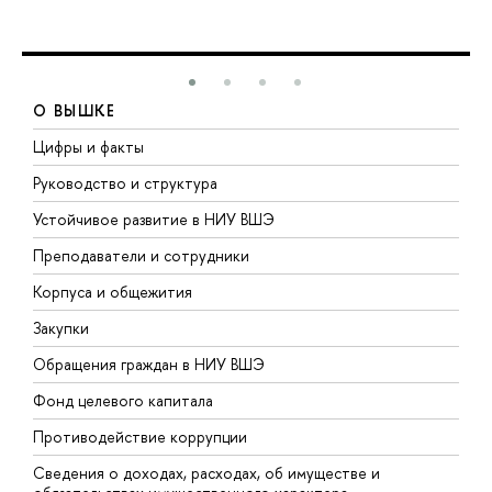
О ВЫШКЕ
Цифры и факты
Л
Руководство и структура
Д
Устойчивое развитие в НИУ ВШЭ
О
Преподаватели и сотрудники
П
Корпуса и общежития
В
Закупки
П
Обращения граждан в НИУ ВШЭ
А
Фонд целевого капитала
Д
Противодействие коррупции
Ц
Сведения о доходах, расходах, об имуществе и
Б