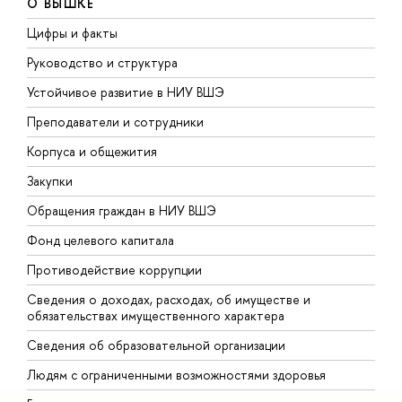
О ВЫШКЕ
Цифры и факты
Л
Руководство и структура
Д
Устойчивое развитие в НИУ ВШЭ
О
Преподаватели и сотрудники
П
Корпуса и общежития
В
Закупки
П
Обращения граждан в НИУ ВШЭ
А
Фонд целевого капитала
Д
Противодействие коррупции
Ц
Сведения о доходах, расходах, об имуществе и
Б
обязательствах имущественного характера
О
Сведения об образовательной организации
О
Людям с ограниченными возможностями здоровья