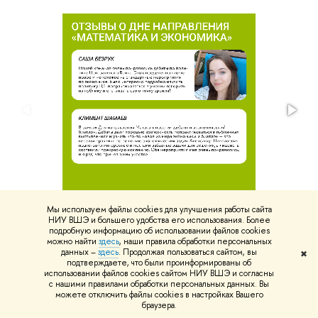
Мы используем файлы cookies для улучшения работы сайта
НИУ ВШЭ и большего удобства его использования. Более
подробную информацию об использовании файлов cookies
Впечатления лицеистов от мероприятия
можно найти
здесь
, наши правила обработки персональных
данных –
здесь
. Продолжая пользоваться сайтом, вы
✖
подтверждаете, что были проинформированы об
использовании файлов cookies сайтом НИУ ВШЭ и согласны
с нашими правилами обработки персональных данных. Вы
«Психологические»
можете отключить файлы cookies в настройках Вашего
браузера.