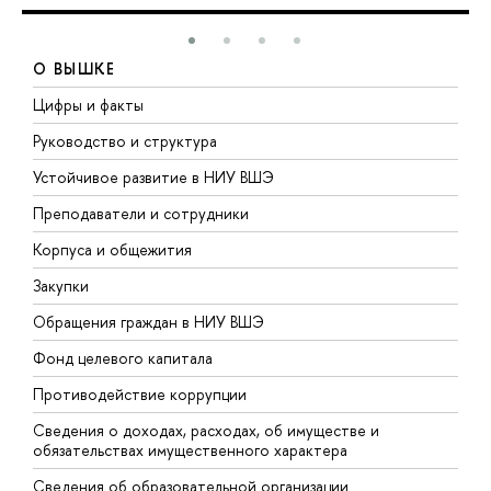
О ВЫШКЕ
Цифры и факты
Л
Руководство и структура
Д
Устойчивое развитие в НИУ ВШЭ
О
Преподаватели и сотрудники
П
Корпуса и общежития
В
Закупки
П
Обращения граждан в НИУ ВШЭ
А
Фонд целевого капитала
Д
Противодействие коррупции
Ц
Сведения о доходах, расходах, об имуществе и
Б
обязательствах имущественного характера
О
Сведения об образовательной организации