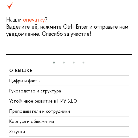
Нашли
опечатку
?
Выделите её, нажмите Ctrl+Enter и отправьте нам
уведомление. Спасибо за участие!
О ВЫШКЕ
Цифры и факты
Л
Руководство и структура
Д
Устойчивое развитие в НИУ ВШЭ
О
Преподаватели и сотрудники
П
Корпуса и общежития
В
Закупки
П