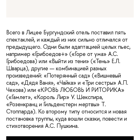
Всего в Лицее Бургундский отель поставил пять
спектаклей, и каждый из них сильно отличался от
предыдущего. Одни были адаптацией целых пьес,
например «Грибоедов+» («Горе от ума» А.С.
Грибоедова) или «Выйти из тени» («Тень» Е.Л.
Шварца), другие — комбинацией разных
произведений: «Потерянный сад» («Вишневый
сад», «Дядя Ваня», «Чайка» и «Три сестры» А.П.
Чехова) или «КРОВЬ ЛЮБОВЬ И РИТОРИКА»
(«Гамлет», «Король Лир» У. Шекспира,
«Розенкранц и Гильденстерн мертвы» Т.
Стоппарда). Ко второму типу относится и новая
постановка труппы, куда вошли сказки, повести и
стихотворения А.С. Пушкина.