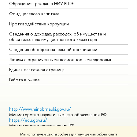
Обращения граждан в НИУ ВШЭ
А
Фонд целевого капитала
Д
Противодействие коррупции
Ц
Сведения о доходах, расходах, об имуществе и
Б
обязательствах имущественного характера
О
Сведения об образовательной организации
О
Людям с ограниченными возможностями здоровья
Единая платежная страница
Работа в Вышке
http://www.minobrnauki.gov.ru/
Министерство науки и высшего образования РФ
https://edu.gov.ru/
Министерство просвещения РФ
https://elearning.hse.ru/mooc
Мы используем файлы cookies для улучшения работы сайта
Массовые открытые онлайн-курсы