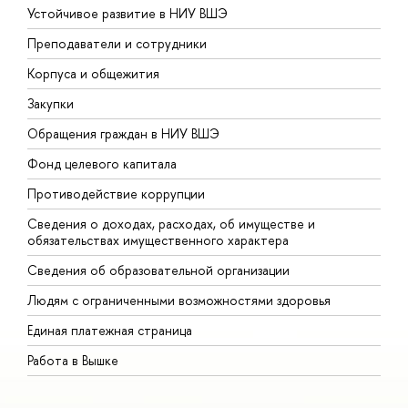
Устойчивое развитие в НИУ ВШЭ
О
Преподаватели и сотрудники
П
Корпуса и общежития
В
Закупки
П
Обращения граждан в НИУ ВШЭ
А
Фонд целевого капитала
Д
Противодействие коррупции
Ц
Сведения о доходах, расходах, об имуществе и
Б
обязательствах имущественного характера
О
Сведения об образовательной организации
О
Людям с ограниченными возможностями здоровья
Единая платежная страница
Работа в Вышке