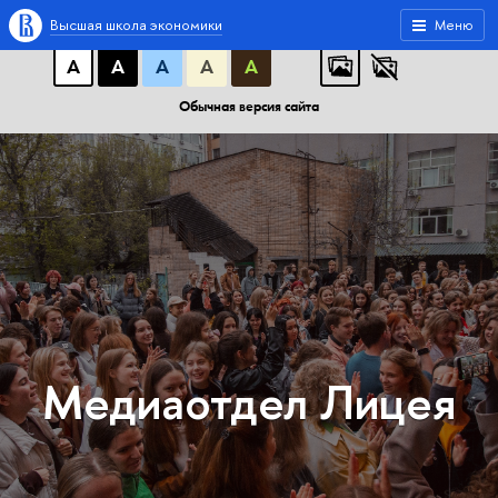
A
A
A
АБB
АБB
АБB
Высшая школа экономики
Меню
А
А
А
А
А
Обычная версия сайта
Медиаотдел Лицея