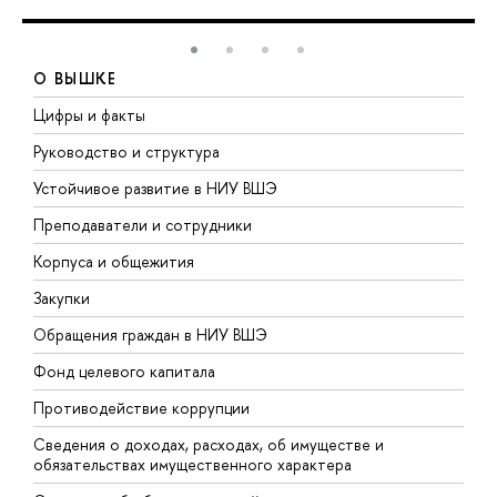
О ВЫШКЕ
Цифры и факты
Л
Руководство и структура
Д
Устойчивое развитие в НИУ ВШЭ
О
Преподаватели и сотрудники
П
Корпуса и общежития
В
Закупки
П
Обращения граждан в НИУ ВШЭ
А
Фонд целевого капитала
Д
Противодействие коррупции
Ц
Сведения о доходах, расходах, об имуществе и
Б
обязательствах имущественного характера
О