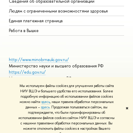
Сведения об образовательной организации
О
Людям с ограниченными возможностями здоровья
Единая платежная страница
Работа в Вышке
http://www.minobrnauki.gov.ru/
Министерство науки и высшего образования РФ
https://edu.gov.ru/
Министерство просвещения РФ
https://elearning.hse.ru/mooc
Мы используем файлы cookies для улучшения работы сайта
Массовые открытые онлайн-курсы
НИУ ВШЭ и большего удобства его использования. Более
подробную информацию об использовании файлов cookies
можно найти
здесь
, наши правила обработки персональных
данных –
здесь
. Продолжая пользоваться сайтом, вы
✖
© НИУ ВШЭ 1993–2026
Адреса и контакты
Условия
подтверждаете, что были проинформированы об
использования материалов
Политика конфиденциальности
Карта
использовании файлов cookies сайтом НИУ ВШЭ и согласны
сайта
с нашими правилами обработки персональных данных. Вы
Шрифты HSE Sans и HSE Slab разработаны в
Школе дизайна НИУ
можете отключить файлы cookies в настройках Вашего
ВШЭ