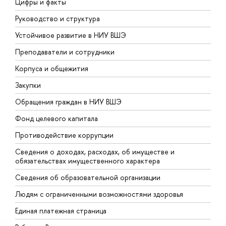
Цифры и факты
Л
Руководство и структура
Д
Устойчивое развитие в НИУ ВШЭ
О
Преподаватели и сотрудники
П
Корпуса и общежития
В
Закупки
П
Обращения граждан в НИУ ВШЭ
А
Фонд целевого капитала
Д
Противодействие коррупции
Ц
Сведения о доходах, расходах, об имуществе и
Б
обязательствах имущественного характера
О
Сведения об образовательной организации
О
Людям с ограниченными возможностями здоровья
Единая платежная страница