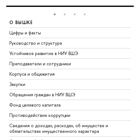
О ВЫШКЕ
Цифры и факты
Л
Руководство и структура
Д
Устойчивое развитие в НИУ ВШЭ
О
Преподаватели и сотрудники
П
Корпуса и общежития
В
Закупки
П
Обращения граждан в НИУ ВШЭ
А
Фонд целевого капитала
Д
Противодействие коррупции
Ц
Сведения о доходах, расходах, об имуществе и
Б
обязательствах имущественного характера
О