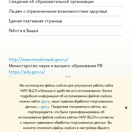
Сведения об образовательной организации
О
Людям с ограниченными возможностями здоровья
Единая платежная страница
Работа в Вышке
http://www.minobrnauki.gov.ru/
Министерство науки и высшего образования РФ
https://edu.gov.ru/
Министерство просвещения РФ
https://elearning.hse.ru/mooc
Мы используем файлы cookies для улучшения работы сайта
Массовые открытые онлайн-курсы
НИУ ВШЭ и большего удобства его использования. Более
подробную информацию об использовании файлов cookies
можно найти
здесь
, наши правила обработки персональных
данных –
здесь
. Продолжая пользоваться сайтом, вы
✖
© НИУ ВШЭ 1993–2026
Адреса и контакты
Условия
подтверждаете, что были проинформированы об
использования материалов
Политика конфиденциальности
Карта
использовании файлов cookies сайтом НИУ ВШЭ и согласны
сайта
с нашими правилами обработки персональных данных. Вы
Шрифты HSE Sans и HSE Slab разработаны в
Школе дизайна НИУ
можете отключить файлы cookies в настройках Вашего
ВШЭ