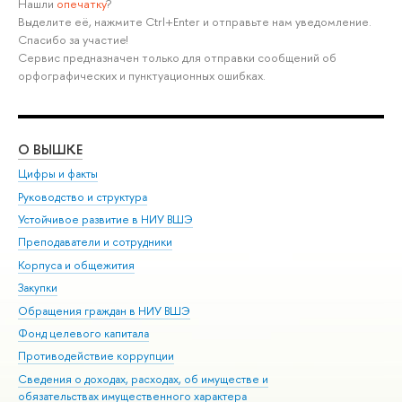
Нашли
опечатку
?
Выделите её, нажмите Ctrl+Enter и отправьте нам уведомление.
Спасибо за участие!
Сервис предназначен только для отправки сообщений об
орфографических и пунктуационных ошибках.
О ВЫШКЕ
ОБ
Цифры и факты
Ли
Руководство и структура
Дов
Устойчивое развитие в НИУ ВШЭ
Ол
Преподаватели и сотрудники
При
Корпуса и общежития
Вы
Закупки
При
Обращения граждан в НИУ ВШЭ
Ас
Фонд целевого капитала
До
Противодействие коррупции
Цен
Сведения о доходах, расходах, об имуществе и
Би
обязательствах имущественного характера
Об