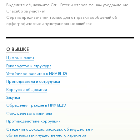
Выделите её, нажмите Ctrl+Enter и отправьте нам уведомление.
Спасибо за участие!
Сервис предназначен только для отправки сообщений об
орфографических и пунктуационных ошибках.
О ВЫШКЕ
ОБ
Цифры и факты
Ли
Руководство и структура
Дов
Устойчивое развитие в НИУ ВШЭ
Ол
Преподаватели и сотрудники
При
Корпуса и общежития
Вы
Закупки
При
Обращения граждан в НИУ ВШЭ
Ас
Фонд целевого капитала
До
Противодействие коррупции
Цен
Сведения о доходах, расходах, об имуществе и
Би
обязательствах имущественного характера
Об