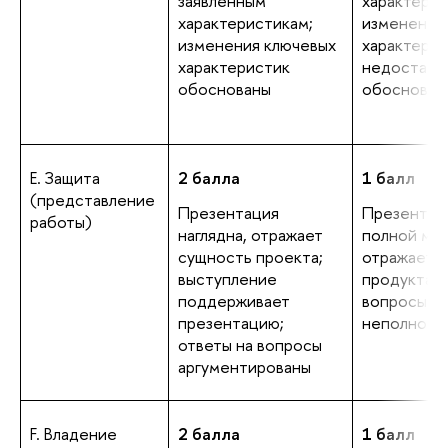
заявленным
характерис
характеристикам;
изменения
изменения ключевых
характерис
характеристик
недостато
обоснованы
обоснован
E. Защита
2 балла
1 балл
(представление
Презентация
Презентаци
работы)
наглядна, отражает
полной ме
сущность проекта;
отражает 
выступление
продукта; 
поддерживает
вопросы д
презентацию;
неполно
ответы на вопросы
аргументированы
F. Владение
2 балла
1 балл