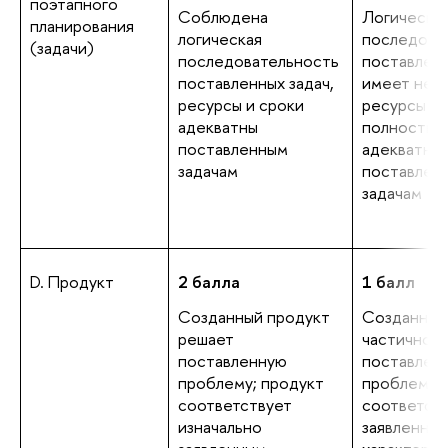
поэтапного
Соблюдена
Логическа
планирования
логическая
последова
(задачи)
последовательность
поставленн
поставленных задач,
имеет нед
ресурсы и сроки
ресурсы и 
адекватны
полностью
поставленным
адекватны
задачам
поставлен
задачам
D. Продукт
2 балла
1 балл
Созданный продукт
Созданный
решает
частично 
поставленную
поставлен
проблему; продукт
проблему; 
соответствует
соответст
изначально
заявленны