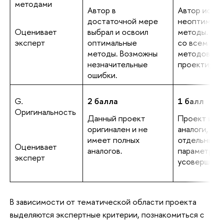
методами
Автор в
Автор испо
достаточной мере
неоптимал
Оценивает
выбрал и освоил
методы. Не
эксперт
оптимальные
со всем с
методы. Возможны
методов в
незначительные
проектиров
ошибки.
G.
2 балла
1 балл
Оригинальность
Данный проект
Проект им
оригинален и не
аналоги, но
имеет полных
отдельным
Оценивает
аналогов.
параметра
эксперт
усовершен
В зависимости от тематической области проекта
выделяются экспертные критерии, познакомиться с