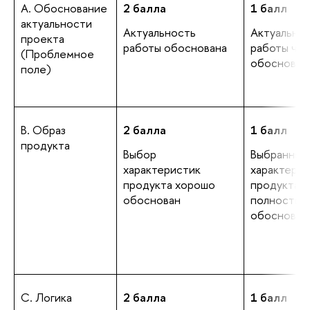
А. Обоснование
2 балла
1 балл
актуальности
Актуальность
Актуально
проекта
работы обоснована
работы час
(Проблемное
обоснован
поле)
В. Образ
2 балла
1 балл
продукта
Выбор
Выбранные
характеристик
характерис
продукта хорошо
продукта н
обоснован
полностью
обоснован
С. Логика
2 балла
1 балл