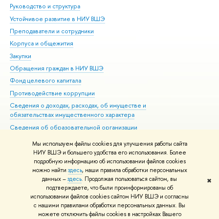
Руководство и структура
Дов
Устойчивое развитие в НИУ ВШЭ
Ол
Преподаватели и сотрудники
При
Корпуса и общежития
Вы
Закупки
При
Обращения граждан в НИУ ВШЭ
Ас
Фонд целевого капитала
До
Противодействие коррупции
Цен
Сведения о доходах, расходах, об имуществе и
Би
обязательствах имущественного характера
Об
Сведения об образовательной организации
Обр
Людям с ограниченными возможностями здоровья
Мы используем файлы cookies для улучшения работы сайта
Единая платежная страница
НИУ ВШЭ и большего удобства его использования. Более
подробную информацию об использовании файлов cookies
Работа в Вышке
можно найти
здесь
, наши правила обработки персональных
данных –
здесь
. Продолжая пользоваться сайтом, вы
✖
Редактору
подтверждаете, что были проинформированы об
© НИУ ВШЭ 1993–2026
Адреса и контакты
Условия использования
использовании файлов cookies сайтом НИУ ВШЭ и согласны
с нашими правилами обработки персональных данных. Вы
материалов
Политика конфиденциальности
Карта сайта
можете отключить файлы cookies в настройках Вашего
Шрифты HSE Sans и HSE Slab разработаны в
Школе дизайна НИУ ВШЭ