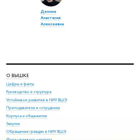
Демина
Анастасия
Алексеевна
О ВЫШКЕ
ОБ
Цифры и факты
Ли
Руководство и структура
Дов
Устойчивое развитие в НИУ ВШЭ
Ол
Преподаватели и сотрудники
При
Корпуса и общежития
Вы
Закупки
При
Обращения граждан в НИУ ВШЭ
Ас
Фонд целевого капитала
До